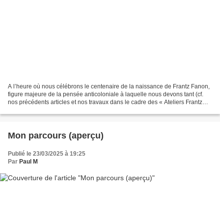
A l’heure où nous célébrons le centenaire de la naissance de Frantz Fanon,
figure majeure de la pensée anticoloniale à laquelle nous devons tant (cf.
nos précédents articles et nos travaux dans le cadre des « Ateliers Frantz
Fanon »), j'ai souhaité revisiter...
Mon parcours (aperçu)
Publié le 23/03/2025 à 19:25
Par
Paul M