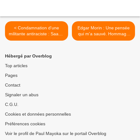
< Condamnation d'une
Edgar Morin : Une pensée
militante antiraciste : Saadia
qui m'a sauvé. Hommage
Mosbah, symbole d’une
personnel à l'humaniste
répression politique et
intégral >
raciale en Tunisie
Hébergé par Overblog
Top articles
Pages
Contact
Signaler un abus
C.G.U.
Cookies et données personnelles
Préférences cookies
Voir le profil de Paul Mayoka sur le portail Overblog