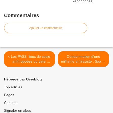
Commentaires
Ajouter un commentaire
< Les PASS, lieux de socio-
Condamnation d'une
anthropoèse du care.
militante antiraciste : Saadia
Soigner, accueillir et
Mosbah, symbole d’une
reconnaître...
répression politique et
raciale en Tunisie >
Hébergé par Overblog
Top articles
Pages
Contact
Signaler un abus