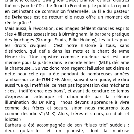
thèmes (voir le CD : the Road to Freedom). Le public la rejoint 
en cet instant de communion fraternelle. La fille du pasteur 
de l’Arkansas est de retour; elle nous offre un moment de 
réelle grâce !
Mais aussi, à l'évocation, des images défilent dans les esprits 
: les 4 fillettes assassinées à Birmingham, la barbare pratique 
des lynchages (Strange Fruits, Billie Holiday), les luttes pour 
les droits civiques… C’est notre histoire à tous, sans 
distinction, qui défile dans les mots et le chant de Mme 
Hendricks. “Une injustice commise quelque part est une 
menace pour la justice dans le monde entier” (MLK), déclame 
la chanteuse… Suivez donc mon regard: l’allusion est claire et 
nette pour celle qui a été pendant de nombreuses années 
“ambassadrice de l'UNICEF. Alors, suivant son guide, elle dira 
aussi “Ce qui m’effraie, ce n’est pas l’oppression des méchants 
; c’est l’indifférence des bons”, et avant de conclure ce temps 
d’expression artistique et d’humanité par la célèbre 
illumination du Dr King : “nous devons apprendre à vivre 
comme des frères et soeurs, sinon nous mourrons tous 
comme des idiots” (MLK). Alors, frères et sœurs, ou idiots et 
idiotes ?
Barbara a été accompagnée de son “blues trio” suédois : 
deux guitaristes et un pianiste, dont la maîtrise 