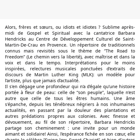
Alors, frères et sœurs, ou idiots et idiotes ? Sublime après-
midi de Gospel et Spiritual avec la cantatrice Barbara 
Hendricks au Centre de Développement Culturel de Saint-
Martin-De-Crau en Provence. Un répertoire de traditionnels 
connus mais revisités sous le thème de “The Road to 
Freedom” (Le chemin vers la liberté), avec maîtrise et dans la 
voix et dans le tempo. Interprétations pour le moins 
inspirées, relectures musicales ponctuées d’extraits de 
discours de Martin Luther King (MLK): un modèle pour 
l’artiste, plus que jamais d’actualité.
Il s'en dégage une profondeur qui n’a d’égale qu’une histoire 
portée à fleur de peau: celle de “son peuple”, laquelle n’est 
autre que celle de tous les êtres humains. Une âme 
s'épanche, depuis les ténébreux négriers à nos inhumaines 
actualités, en passant par la douleur des plantations et 
autres prédations propres aux colonies. Avec finesse et 
dévouement, au fil de son répertoire, Barbara Hendricks 
partage son cheminement : une invite pour un monde 
aimant et solidaire! Ainsi, l’espérance fichée en son cœur, elle 
chante le célèbre “Swing low, Sweet Chariot” et bien d'autres 