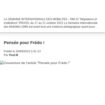
LA SEMAINE INTERNATIONALE DES MOBILITES - SIM 22 ”Migrations et
institutions” IFRASS, du 17 au 21 octobre 2022 La Semaine Internationale
des Mobilités (SIM) est avant tout une instance pédagogique ayant pour
objectif d’amener les étudiants à : S’ouvrir...
Pensée pour Frédo !
Publié le 20/08/2022 à 01:13
Par
Paul M