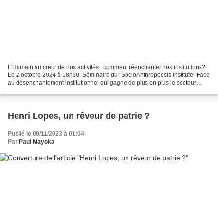
L'Humain au cœur de nos activités : comment réenchanter nos institutions?
Le 2 octobre 2024 à 18h30, Séminaire du "SocioAnthropoesis Institute" Face
au désenchantement institutionnel qui gagne de plus en plus le secteur
social et médico-social dans son...
Henri Lopes, un rêveur de patrie ?
Publié le 09/11/2023 à 01:04
Par
Paul Mayoka