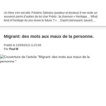
Un frère s'en est allé: Frédéric Sétodzo (pasteur et docteur) Il me reste un
souvenir parmi d’autres de toi cher Frédo : ta chanson « Heritage… What
kind of heritage do you leave to future ? »… Esprit clairvoyant, savant,
chaleureux, audacieux… et aimant...
Migrant: des mots aux maux de la personne.
Publié le 22/09/2021 à 23:08
Par
Paul M