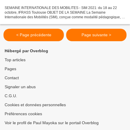
SEMAINE INTERNATIONALE DES MOBILITES - SIM 2021: du 18 au 22
octobre, IFRASS Toulouse OBJET DE LA SEMAINE La Semaine
Internationale des Mobilités (SIM), conçue comme modalité pédagogique, a
pour objectif d’amener les étudiants à : S’ouvrir au champ professionnel...
< Page précédente
Page suivante >
Hébergé par Overblog
Top articles
Pages
Contact
Signaler un abus
C.G.U.
Cookies et données personnelles
Préférences cookies
Voir le profil de Paul Mayoka sur le portail Overblog