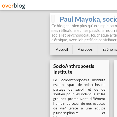
Paul Mayoka, soci
Ce blog est bien plus qu’un simple car
mes réflexions et mes passions, nour
social et psychosocial. Ici, chaque art
d’éthique, avec l'objectif de contribue
Accueil
A propos
Evénem
SocioAnthropoesis
Institute
Le SocioAnthropoesis Institute
est un espace de recherche, de
partage de savoir et de de
soutien pour les individus et les
groupes promouvant "l'élément
humain au cœur de nos espaces
de vie", grâce à une équipe
pluridisciplinaire et