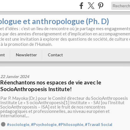
ologue et anthropologue (Ph. D)
net d’idées : c’est un lieu de rencontre où je partage mes engagements
ris par des années d'enseignement et d'implication en accompagneme
icle est une invitation à explorer des questions de société, de culture 
r à la promotion de l'Humain.
ent
Newsletter
Contact
22 Janvier 2024
Réenchantons nos espaces de vie avec le
SocioAnthropoesis Institute!
Par P. Mayoka (Dr.) pour le Comité directeur du SocioAnthropoesis
Institute Le « S ocioAnthropoesis[1] Institute » - SAI [ou l’Institut
SocioAnthropoesis – ISA] est le fruit de nos rencontres
pédagogiques et professionnelles, au niveau européen et
international,...
,
,
,
#sociologie
#Psychologie
#Philosophie
#Travail Social